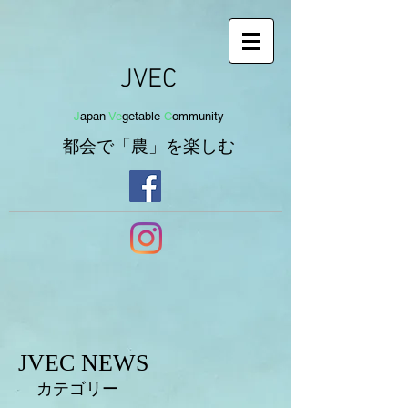
JVEC
J
apan
Ve
getab
le
C
om
munit
y
都会で「農」を
楽し
む
JVEC NEWS
カテゴリー