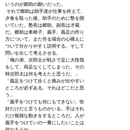
いうのが郷助の願いだった。
 それで郷助は助手達が仕事を終えて、
夕食を取った後、助手のために塾を開
いていた。塾長は郷助、副長は才蔵
だ。郷助は車椅子、義手、義足の作り
方について、また作る場合の心構えに
ついて分かりやすく説明する。そして
問いを出して考えさせる。
「俺の弟、次郎太が戦さで足に大怪我
をして、両足なくしてしまった。その
時次郎太は何を考えたと思うだ。」
「義足をつけて歩くと痛みが出やすい
ところが必ずある。それはどこだと思
う」
「義手をつけても何にもできない、恰
好だけだと言うものがいる。手はそれ
だけ複雑な動きをするところだ。人が
義手をつけていの一番にしたいことは
何だろうか」