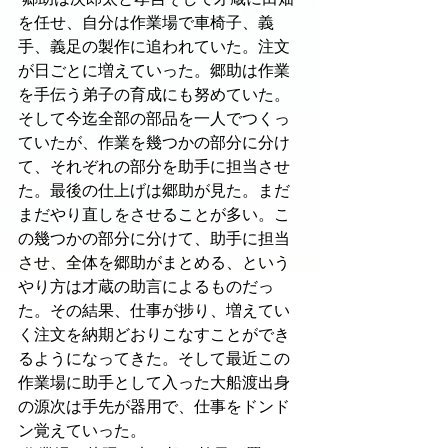
を任せ、自分は作業場で車椅子、義
手、義足の製作に追われていた。注文
が日ごとに増えていった。郷助は作業
を手伝う弟子の育成にも努めていた。
そして今迄全部の部品を一人でつくっ
ていたが、作業を幾つかの部分に分け
て、それぞれの部分を助手に担当させ
た。最後の仕上げは郷助が見た。まだ
まだやり直しをさせることが多い。こ
の幾つかの部分に分けて、助手に担当
させ、全体を郷助がまとめる、という
やり方は才蔵の助言によるものだっ
た。その結果、仕事が捗り、増えてい
く注文を納期どおりこなすことができ
るようになってきた。そして最近この
作業場に助手として入った大船渡出身
の源次は手先が器用で、仕事をドンド
ン覚えていった。