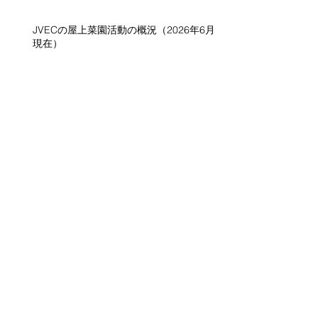
JVECの屋上菜園活動の概況（2026年6月
現在）
JVECの屋上菜園活動の概況（２０２６年
１月現在）
「野菜のお願い」育て方ワークソング
農作業の歌 「パソコン閉じて畑に出よ
う」