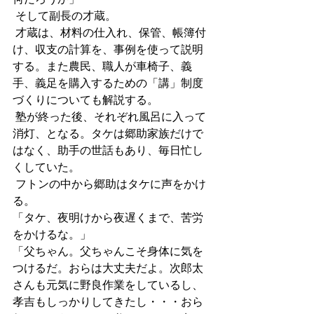
 そして副長の才蔵。
 才蔵は、材料の仕入れ、保管、帳簿付
け、収支の計算を、事例を使って説明
する。また農民、職人が車椅子、義
手、義足を購入するための「講」制度
づくりについても解説する。
 塾が終った後、それぞれ風呂に入って
消灯、となる。タケは郷助家族だけで
はなく、助手の世話もあり、毎日忙し
くしていた。
 フトンの中から郷助はタケに声をかけ
る。
「タケ、夜明けから夜遅くまで、苦労
をかけるな。」
「父ちゃん。父ちゃんこそ身体に気を
つけるだ。おらは大丈夫だよ。次郎太
さんも元気に野良作業をしているし、
孝吉もしっかりしてきたし・・・おら