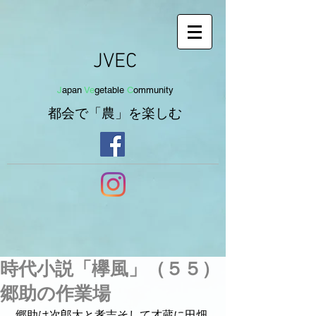
JVEC
J
apan
Ve
getab
le
C
om
munit
y
都会で「農」を
楽し
む
時代小説「欅風」（５５）
郷助の作業場
 郷助は次郎太と孝吉そして才蔵に田畑