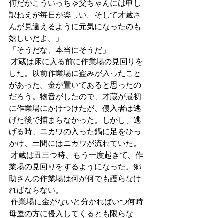
何だかこういっちゃ父ちゃんには申し
訳ねえが毎日が楽しい。そして才蔵さ
んが見違えるように元気になったのも
嬉しいだよ。」
「そうだな、本当にそうだ」
 才蔵は床に入る前に作業場の見回りを
した。以前作業場に盗みが入ったこと
があった。金が置いてあると思ったの
だろう。物音がしたので、才蔵が最初
に作業場にかけつけたが、侵入者は逃
げた後で捕まらなかった。しかし、逃
げる時、ニカワの入った鍋に足をひっ
かけ、土間にはニカワが流れていた。
 才蔵は丑三つ時、もう一度起きて、作
業場の見回りをするようになった。郷
助さんの作業場は何が何でも護らなけ
ればならない。
 作業場に金がないと分かればいつ何時
母屋の方に侵入してくるとも限らな