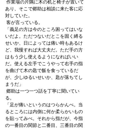
 作業場の片隅に木の机と椅子が置いて
あり、そこで郷助は相談に来た客に応
対していた。
 客が言っている。
「義足の方は今のところ困ってはいな
いだよ。ただつないだとこを固く縛る
せいか、日によっては痛い時もあるけ
ど、我慢すれば大丈夫だ。ただ手の方
はもう少し使えるようになればいい
だ。使える左手でこうやって右手の指
を曲げて木の匙で飯を食っているだ
が、少しゆるいせいか、匙が落ちてし
まうだ」
 郷助は一つ一つ話を丁寧に聞いてい
る。
「足が痛いというのはつらかんべ。当
るところには内側に何か柔らかいもの
を貼ってみべ。それから指だが、今指
の一番目の関節と二番目、三番目の関