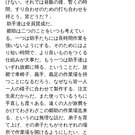
けない。それでは昼飯の後、暫くの時
間、すり合わせのための打ち合わせを
持とう。皆どうだ？」
 助手達は全員賛成だ。
 郷助は二つのことをいつも考えてい
る。一つは助手たちには長時間作業を
強いないようにする。そのためにはよ
り短い時間で、より良いものをつくる
仕組みが大事だ。もう一つは助手達は
いずれ故郷に帰る、ということだ。故
郷で車椅子、義手、義足の作業場を持
つことになるだろう。なぜなら皆一人
一人の様子に合わせて製作する、注文
生産だからだ。また使っているうちに
手直しも度々ある。遠くの人が旅費を
かけてわざわざこの郷助の作業場迄来
る、というのは無理な話だ。弟子を育
て上げ、その弟子たちがそれぞれの場
所で作業場を開けるようにしたい、と