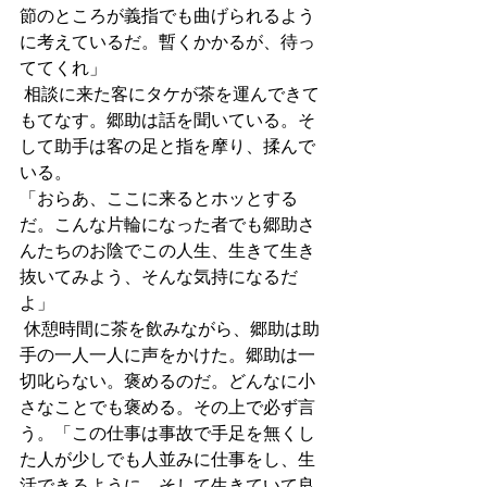
節のところが義指でも曲げられるよう
に考えているだ。暫くかかるが、待っ
ててくれ」
 相談に来た客にタケが茶を運んできて
もてなす。郷助は話を聞いている。そ
して助手は客の足と指を摩り、揉んで
いる。
「おらあ、ここに来るとホッとする
だ。こんな片輪になった者でも郷助さ
んたちのお陰でこの人生、生きて生き
抜いてみよう、そんな気持になるだ
よ」
 休憩時間に茶を飲みながら、郷助は助
手の一人一人に声をかけた。郷助は一
切叱らない。褒めるのだ。どんなに小
さなことでも褒める。その上で必ず言
う。「この仕事は事故で手足を無くし
た人が少しでも人並みに仕事をし、生
活できるように、そして生きていて良