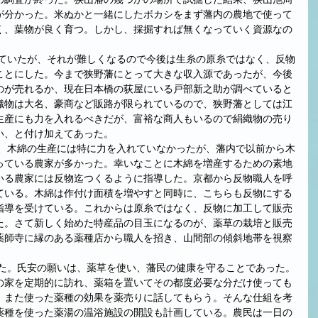
が分かった。米ぬかと一緒にしたボカシをまず藩内の農地で使って
く、葉物が良く育つ。しかし、採掘すれば無くなっていく資源なの
ことにした。今まで狭野藩にとって大きな収入源であったが、今後
のが売れるか、現在日本橋の荻屋にいる戸部新之助が調べていると
織物は大名、豪商など販路が限られているので、狭野藩としては江
生産にも力を入れるべきだが、富裕な商人もいるので絹織物の売り
い、と付け加えてあった。
っている農家が多かった。幸いなことに木綿を増産するための素地
いる農家には反物迄つくるように指導した。京都から反物職人を呼
ている。木綿は作付け面積を増やすと同時に、こちらも反物にする
指導を受けている。これからは原糸ではなく、反物に加工して販売
た。さて新しく始めた特産品の目玉になるのが、薬草の栽培と販売
薬師寺に縁のある薬種店から職人を招き、山間部の傾斜地帯を視察
の家を定期的に訪れ、薬箱を置いてその都度必要な分だけ使っても
、また使った薬種の効果を薬売りに話してもらう。そんな仕組を考
薬種を使った薬湯の温浴施設の開設も計画している。農民は一日の