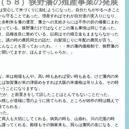
（５８）狭野藩の殖産事業の発展
から守ることであった。増産すればそれが自分達の実入りになり、
た余剰米を藩の運営、藩士への支給さらには不作の折の備蓄にまわ
なっている。狭野藩だけではなくどこの藩も事情は同じであった。
り、品種改良に努めている。以前はその積立金もままならなかった
た。講の時の農民同士の話だ。白髪混じりに年配の農民が言う。
こんなことを言っておったわ。・・・米の藩内価格制で、狭野藩の
と聞いてますが、ほんまでっしゃろか。」
な。米は相場もんや。高い時もあれば安い時もある。けど藩内の米
えば加賀藩が米の津留めをすれば大阪の米価格は吊り上る。その時
いうことになりますな」
話だが、と前置きをして話したことはとんでもないことだった。
べ残しが道端に雪のように捨てられる。ところが凶作の時は餓えで
捨てられる」
った。
て商人も大切にしてくれる。病気の時も、山崩れ、川の氾濫の時
も護ってくれる。殿様もその御家来も、我らは藩民の友になる、と