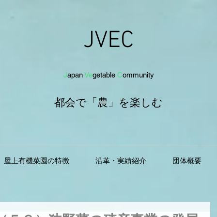
JVEC
J
apan
Ve
getab
le
C
om
munit
y
都会で「農」を
楽し
む
屋上有機菜園の特徴
沿革・実績紹介
団体概要