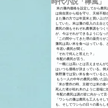
時代小説「欅風」
 米の藩内価格を設定してから農民は安心して米づくりに励むようになった。自分たちがやるべきこと
は病虫害から稲を守り、天候不順
また藩の方では年貢米と買い上げ
していた。米は藩の収入の土台と
農民の側もそれぞれ農事講をつく
が、今はそれができるようになっ
「この間やってきた堺の薬売りが
藩民は高い米を食べはっている、
 年若い農民が聞く。
「それで何んと答えた？」
 年配の農民が言う。
「一概には高いとは言えませんが
はいつも価格が決まっている。例
狭野藩では安い米を食べていると
 もう一人の中年の農民が聞いた
「米が豊作の時、京都では米の食
死んだ者が枯れ木のように道端に
 年配の農民は講の皆に向かって言
「ワシらの藩は農民も工人もそし
も、そしてワシらの日々の暮らし