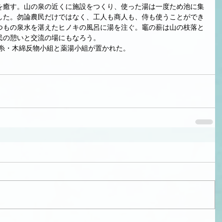
を癒す。山の泉の近くに施設をつくり、使った湯は一度ため池に集
した。勿論農民だけではなく、工人も商人も、侍も使うことができ
つもの泉水を湛えたヒノキの風呂に湯を注ぐ。竈の薪は山の枝落と
民の憩いと交流の場にもなろう。
生糸・木綿反物小組と薬湯小組が置かれた。