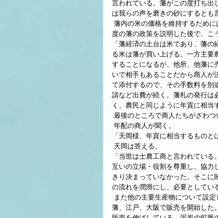
言われている。藩がこの度打ち出
は我らの声を磨きの砂にするとも
 藩内の米の価格を維持するためには商人の協力も欠かせない。天岡たちは藩内の商人を集めて、この
度の藩の政策を説明した後で、こ
「藩経済の土台は米であり、藩の
る米は藩が買い上げる。一方主要
することになるが、他所、他藩に
いで相手もあることだから商人が
て添付するので、その手数料を別
請など出費が続く。藩札の発行は
く、農民と同じように年貢に相当
 最後のところで商人たちがざわつ
 年配の商人が聞く。
「天岡様、年貢に相当するものと
 天岡は答える。
「当世は士農工商と言われている
互いの立場・役割を尊重し、協力
きり決まっていなかった。そこに
の流れを潤滑にし、必要としてい
 また他の主要生産物について設定した最低価格制も効果を上げている。これらも藩が買い付けて他
藩、江戸、大阪で販売を開始した
販売を伸ばしている。泥炭の鉱脈