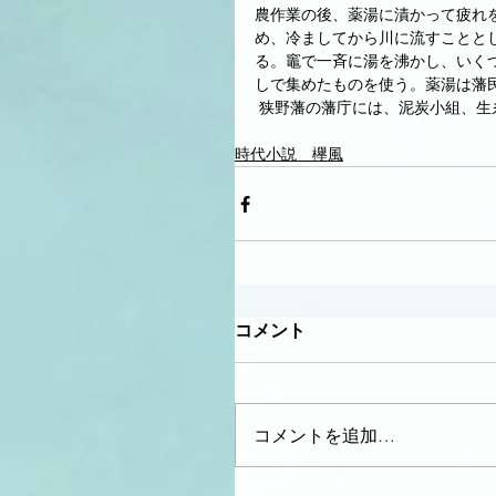
農作業の後、薬湯に漬かって疲れ
め、冷ましてから川に流すことと
る。竈で一斉に湯を沸かし、いく
しで集めたものを使う。薬湯は藩
 狭野藩の藩庁には、泥炭小組、
時代小説 欅風
コメント
コメントを追加…