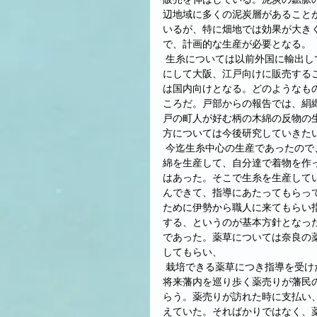
辺地域に多くの泥炭層があること
いるが、特に畑地では効果が大き
で、計画的な生産が必要となる。
 生糸については以前外国に輸出していたが、それが難しくなるので今後は生糸の原糸ではなく、反物
にして大阪、江戸向けに販売する
は国内向けとなる。どのようなも
ころだ。戸部からの報告では、絹
戸の町人が好む柄の木綿の反物の
方については今後研究していきた
 今迄生糸中心の生産であったので、木綿の生産には特に力を入れていなかったが、藩内で以前から木
綿を生産して、自分達で着物を作
はあった。そこで生糸を生産して
んできて、指導にあたってもらっ
ために伊勢から職人に来てもらい
する、というのが基本方針となっ
であった。薬草については奈良の
してもらい、
 栽培できる薬草につき指導を受けた。氏安の願いは、薬草を使い、藩民の健康を守ることであった。
将来藩内を巡り歩く薬売りが藩民
らう。薬売りが訪れた時に支払い
えていた。そればかりではなく、