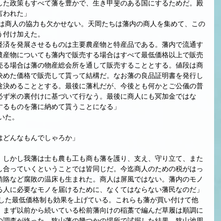
した政策もすべて藩を豊かで、生き甲斐のある国にするためだ。殿
言われた」
う付け加えた。
経済を発展させるものは主要農産物と特産品である。藩内で流通す
農産物についても藩内で販売する場合はすべて最低価格以上で販売
売る場合は藩の物産総会所を通して販売することとする。値段は商
決めた価格で販売して貰って結構だ。なお藩の良品証明書を発行し
途決めることとする。最後に藩札だが、今後とも何かとご公儀の普
必ず米の裏付けに基づいて行なう。最後に商人にも冥加金ではな
するものを藩に納めて貰うことになる」
いた。
はどんなもんでしゃろか」
。しかし我藩は士も農も工も商も藩を護り、支え、守り立て、また
し合っていくということでは皆同じだ。今迄商人のための税がはっ
賄賂など腐敗の温床も生まれた。商人は屏風ではない。藩内のモノ
る人に必要なモノを届けるために、なくてはならない藩民なのだ」
。まず以前から続いている松前藩向けの稲藁で編んだ草履は順調に
の調査が終った。狭山藩の幾つかの場所で試掘した結果、狭山池周