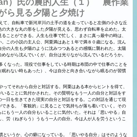
‐man）氏の農的人生（１） 農作業
がら見る夕陽と夕焼け
色の大きな丸の形をした夕陽が見える。思わず自転車を止めた。太
見ることができる。人生も仕事で忙しく、まさに真っ最中の時は、
い。この小説の主人公、阿栗満はあと１年で満８０歳になる。沈ん
自分の人生も夕陽のように沈みつつあるとの感慨に襲われた。太陽
染めながら沈んでいくが、自分は光りながら沈んでいるだろうか。
（眠れない時もあった）、今は自分と向き合いながら眠るのが習慣
がいることに気付かされた。その賢明なもう一人の自分と対話をす
の一日を生きてきた現実の自分と対話をする。この対話を通じて現
ができる。「客観的」に見ることで気持ちが落ち着いていく。その
らにもう一人の自分もいることに気付いた。それは「思いやる」自
し、労（ねぎらう）うもう一人の自分。今は人が人を労うというこ