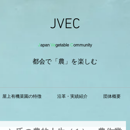
JVEC
J
apan
Ve
getab
le
C
om
munit
y
都会で「農」を
楽し
む
屋上有機菜園の特徴
沿革・実績紹介
団体概要