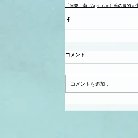
「阿栗 満（Agri‐man）氏の農的人
コメント
コメントを追加…