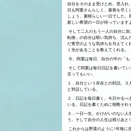
自分をそのまま受けとめ、受入れ
日も阿栗さんらしく、最善を尽く
しょう。素晴らしい一日でした。
新しい希望の一日が待っています
 そして二人のもう一人の自分に加えて、「気分転換」のための自分の存在にも気付かされた。「気分
転換」の自分は暗い気持ち、沈ん
だ青空のような気持ちを与えてく
く光があることを教えてくれる。
 今、阿栗は毎日、自分の中の「
 そして阿栗は毎日日記を書いている。現在の阿栗の生活は以下３つのことによって支えられていると
言ってもいい。
１．自分という存在との対話。３
と対話している。
２．日記を毎日書く。今日やるべ
いる。日記を書くために朝晩それ
３．一日一生。かけがいのない人
う。そして自分の人生は残りあと
 これからは野菜のように1年毎に