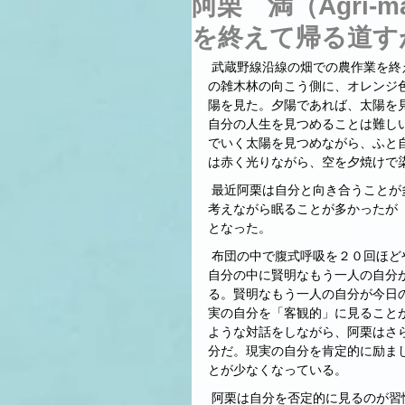
阿栗 満（Agri
を終えて帰る道す
 武蔵野線沿線の畑での農作業を終えて、自転車で新河岸川の土手の道を走っていると左側の小さな丘
の雑木林の向こう側に、オレンジ
陽を見た。夕陽であれば、太陽を
自分の人生を見つめることは難し
でいく太陽を見つめながら、ふと
は赤く光りながら、空を夕焼けで
 最近阿栗は自分と向き合うことが多くなった。現役で仕事をしている時期は布団の中で仕事のことを
考えながら眠ることが多かったが
となった。
 布団の中で腹式呼吸を２０回ほどやってそれから自分と対話する。阿栗はある本からヒントを得て、
自分の中に賢明なもう一人の自分
る。賢明なもう一人の自分が今日
実の自分を「客観的」に見ること
ような対話をしながら、阿栗はさ
分だ。現実の自分を肯定的に励ま
とが少なくなっている。
 阿栗は自分を否定的に見るのが習慣というか、心の癖になっている。「思いやる自分」はそのような