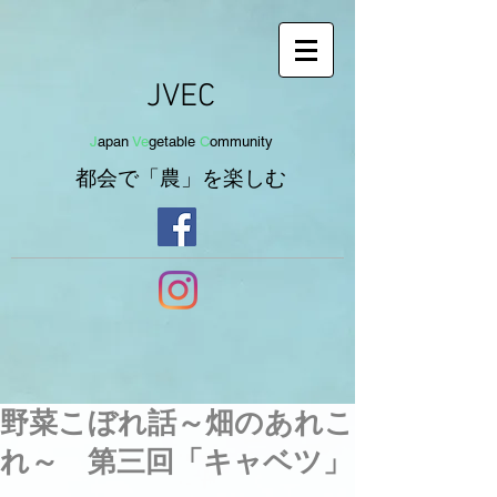
JVEC
J
apan
Ve
getab
le
C
om
munit
y
都会で「農」を
楽し
む
野菜こぼれ話～畑のあれこ
れ～ 第三回「キャベツ」