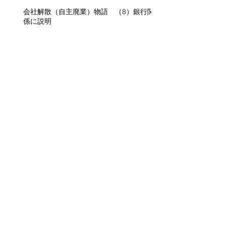
会社解散（自主廃業）物語 （8）銀行関
係に説明
会社解散（自主廃業）物語 （７）メイン
の仕入れ先と家族への説明
会社解散（自主廃業）物語 コーヒータイ
ム②・ちょっと一休み
アーカイブ
2026年7月
（1）
1件の記事
2026年6月
（2）
2件の記事
2026年1月
（1）
1件の記事