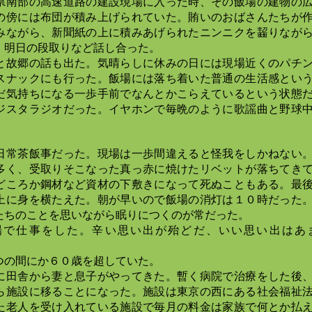
県南部の高速道路の建設現場に入った時、その飯場の建物の
の傍には布団が積み上げられていた。賄いのおばさんたちが
みながら、新聞紙の上に積みあげられたニンニクを齧りなが
、明日の段取りなど話し合った。
と故郷の話も出た。気晴らしに休みの日には現場近くのパチ
スナックにも行った。飯場には落ち着いた普通の生活感とい
だ気持ちになる一歩手前でなんとかこらえているという状態
ジスタラジオだった。イヤホンで毎晩のように歌謡曲と野球
日常茶飯事だった。現場は一歩間違えると怪我をしかねない
多く、受取りそこなった真っ赤に焼けたリベットが落ちてき
どころか鋼材など資材の下敷きになって死ぬこともある。最
上に身を横たえた。朝が早いので飯場の消灯は１０時だった
たちのことを思いながら眠りにつくのが常だった。
場で仕事をした。辛い思い出が殆どだ、いい思い出はあ
つの間にか６０歳を超していた。
に田舎から妻と息子がやってきた。暫く病院で治療をした後
ら施設に移ることになった。施設は東京の西にある社会福祉
た老人を受け入れている施設で毎月の料金は家族で何とか払