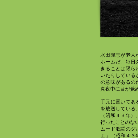
水田隆志が老人
ホームだ。毎日
きることは限ら
いたりしている
の意味があるの
真夜中に目が覚
手元に置いてあ
を放送している
（昭和４３年）
行ったことのな
ムード歌謡のグ
よ」（昭和４３