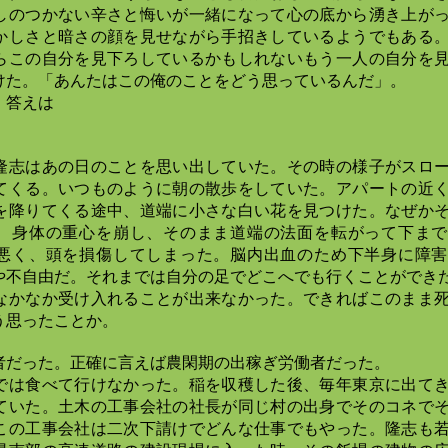
しのつかない辛さと悔いが一緒になって心の底から湧き上が
かしさと暗さの顔を見せながら手招きしているようでもある
らこの自分を見下ろしているかもしれないもう一人の自分を
けた。「あんたはこの俺のことをどう思っているんだ」。
・答えは
隆志はあの日のことを思い出していた。その時の様子がスロ
てくる。いつものように朝の散歩をしていた。アパートの近
を降りてくる途中、道端に小さな白い花を見つけた。なぜか
、身体の重心を崩し、そのまま道端の法面を転がって下まで
悪く、頭を損傷してしまった。脳内出血のため下半身に障害
や不自由だ。それまでは自分の足でどこへでも行くことができ
なかなか受け入れることが出来なかった。できればこのまま
う思ったことか。
者だった。正確に言えば農閑期の出稼ぎ労働者だった。
では食べて行けなかった。稲を収穫した後、毎年東京に出て
ていた。土木の工事会社の社長が同じ村の出身でそのコネで
この工事会社は二次下請けでどんな仕事でもやった。隆志も