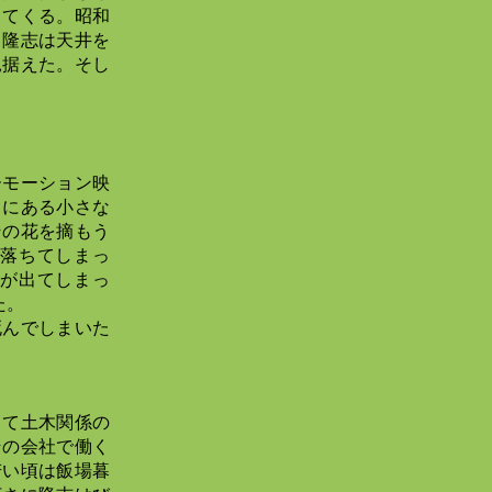
ってくる。昭和
。隆志は天井を
見据えた。そし
ーモーション映
くにある小さな
その花を摘もう
落ちてしまっ
が出てしまっ
た。
死んでしまいた
きて土木関係の
その会社で働く
若い頃は飯場暮