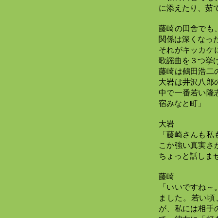
に添えたり、茹
藤崎の田舎でも
関係は深くなっ
それがキッカケ
歌謡曲を３つ挙
藤崎は鶴田浩二
大岩は井沢八郎
中で一番若い隆
宿みなと町」
大岩
「藤崎さんも私
こか強い真実さ
ちょっと話しま
藤崎
「いいですね～
ました。若い頃
が、私には相手