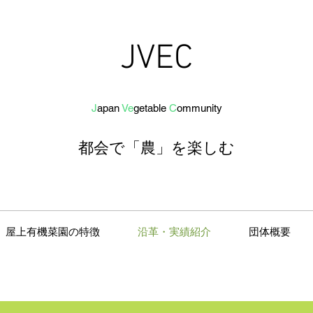
JVEC
J
apan
Ve
getab
le
C
om
munit
y
都会で「農」を
楽し
む
屋上有機菜園の特徴
沿革・実績紹介
団体概要