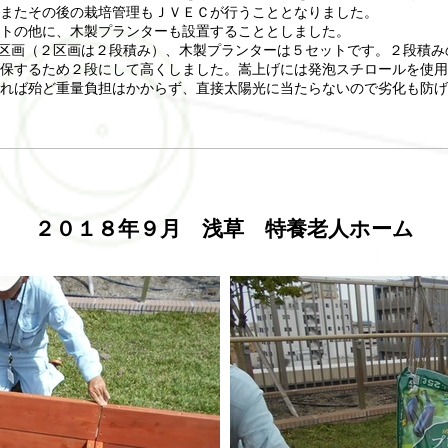
またその後の栽培管理もＪＶＥＣが行うこととなりました。
トの他に、木製プランターも設置することとしました。
が６区画（２区画は２段積み）、木製プランターは５セットです。２段積
保するため２段にして高くしました。嵩上げには発泡スチロールを使用
れば殆ど重量負担はかからず、直接太陽光に当たらないので劣化も防げ
２０１８年９月 浅草
特養老人ホーム