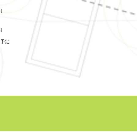
導）
導）
を予定