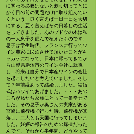
に関わる必要はないと割り切ってとに
かく目の前の問題だけに取り組んでい
くという、良く言えば一日一日を大切
にする、悪く言えばその日暮しの生活
をしてきました。あのブドウの木は私
の一人息子を偲んで植えたものです。
息子は学生時代、フランスに行ってワ
イン農家に民泊させて頂いたことがキ
ッカケになって、日本に帰ってきてか
ら山梨県勝沼市のワイン会社に就職
し、将来は自分で日本産ワインの会社
を起こしたいと考えていました。そし
て７年前縁あって結婚しました。結婚
式はハワイであげました。・・・あの
ころが私たち家族にとって一番幸せで
した。その息子が奥さんの実家がある
宮崎に飛行機で行った時、飛行機が墜
落し、二人とも天国に行ってしまいま
した。妊娠の報告のための帰省だった
んです。それから半年間、どうやって