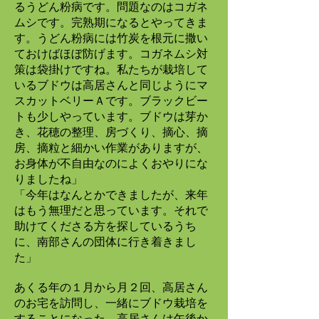
るうどん粉病です。問題なのはコガネ
ムシです。完熟期になるとやってきま
す。うどん粉病には竹炭を根元に撒い
ておけばほぼ防げます。コガネムシ対
策は袋掛けですね。私たちが栽培して
いるブドウは高居さんと同じようにマ
スカットベリーＡです。ブラックビー
トも少しやっています。ブドウは芽か
き、花穂の整理、房づくり、摘心、摘
房、摘粒と細かい作業がありますが、
お身体が不自由なのによくおやりにな
りましたね」
「今年はなんとかできましたが、来年
はもう無理だと思っています。それで
助けてくださる方を探しているうち
に、南部さんの団体に行き着きまし
た」
あくる年の１月から月２回、高居さん
のお宅を訪問し、一緒にブドウ栽培を
することになった。高居さんは午後か