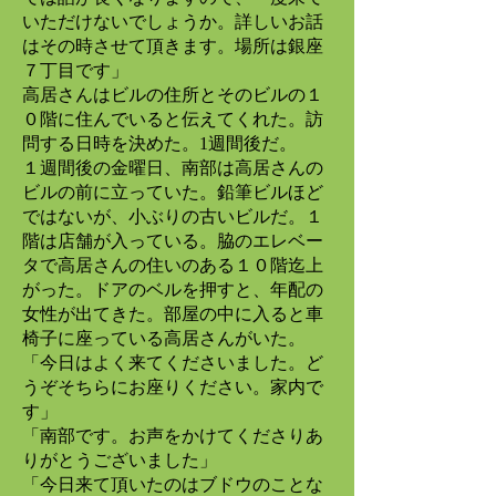
いただけないでしょうか。詳しいお話
はその時させて頂きます。場所は銀座
７丁目です」
高居さんはビルの住所とそのビルの１
０階に住んでいると伝えてくれた。訪
問する日時を決めた。1週間後だ。
１週間後の金曜日、南部は高居さんの
ビルの前に立っていた。鉛筆ビルほど
ではないが、小ぶりの古いビルだ。１
階は店舗が入っている。脇のエレベー
タで高居さんの住いのある１０階迄上
がった。ドアのベルを押すと、年配の
女性が出てきた。部屋の中に入ると車
椅子に座っている高居さんがいた。
「今日はよく来てくださいました。ど
うぞそちらにお座りください。家内で
す」
「南部です。お声をかけてくださりあ
りがとうございました」
「今日来て頂いたのはブドウのことな