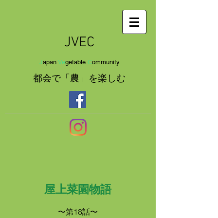
JVEC
J
apan
Ve
getab
le
C
om
munit
y
都会で「農」を
楽し
む
屋上菜園物語
〜第18話〜