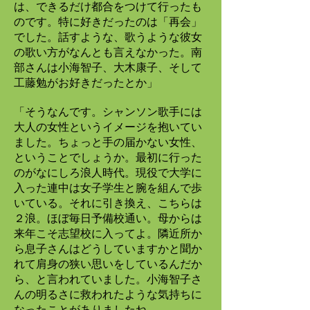
は、できるだけ都合をつけて行ったも
のです。特に好きだったのは「再会」
でした。話すような、歌うような彼女
の歌い方がなんとも言えなかった。南
部さんは小海智子、大木康子、そして
工藤勉がお好きだったとか」
「そうなんです。シャンソン歌手には
大人の女性というイメージを抱いてい
ました。ちょっと手の届かない女性、
ということでしょうか。最初に行った
のがなにしろ浪人時代。現役で大学に
入った連中は女子学生と腕を組んで歩
いている。それに引き換え、こちらは
２浪。ほぼ毎日予備校通い。母からは
来年こそ志望校に入ってよ。隣近所か
ら息子さんはどうしていますかと聞か
れて肩身の狭い思いをしているんだか
ら、と言われていました。小海智子さ
んの明るさに救われたような気持ちに
なったことがありましたね。