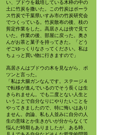
い、ブドウを栽培している木枠の中の
土に竹炭を撒いた。この竹炭はポーラ
ス竹炭で千葉県いすみ市の竹炭研究会
でつくっている。竹炭散布の後、枝の
剪定作業をした。高居さんは傍で見て
いた。作業の後、部屋に戻った。奥さ
んがお茶と菓子を持ってきた。「どう
ぞごゆっくりなさってください。私は
ちょっと買い物に行きますので」
高居さんはブドウの木を見ながら、ポ
ツンと言った。
「私は大腸ガンなんです。ステージ４
で転移が進んでいるのでそう長くは生
きられません。でも二度とない人生と
いうことで自分なりにやりたいことを
やってきましたので、特に悔いはあり
ません。勿論、私も人並みに自分の人
生の意味とか生きがいが分からなくて
悩んだ時期もありましたが、ある時、
凡人である自分などそんな哲学的問題