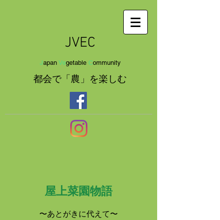
JVEC
J
apan
Ve
getab
le
C
om
munit
y
都会で「農」を
楽し
む
屋上菜園物語
〜あとがきに代えて〜