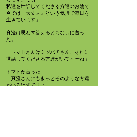
私達を世話してくださる方達のお陰で
今では『大丈夫』という気持で毎日を
生きています」
真澄は思わず答えるともなしに言っ
た。
「トマトさんはミツバチさん、それに
世話してくださる方達がいて幸せね」
トマトが言った。
「真澄さんにもきっとそのような方達
がいるはずですよ。」
「そうね、そうだといいんだけ
ど。・・・私、結婚したら早くお母さ
んになりたいと思ったの。
でもなかなか子供に恵まれなくて、も
う３年たったわ。年齢のこともある
し、焦っ
てもいるの」