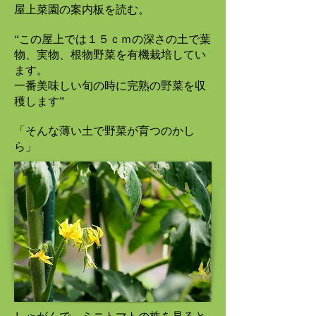
屋上菜園の案内板を読む。
“
この屋上では１５ｃｍの深さの土で葉
物、実物、根物野菜を有機栽培してい
ます。
一番美味しい旬の時に完熟の野菜を収
穫します”
「そんな薄い土で野菜が育つのかし
ら」