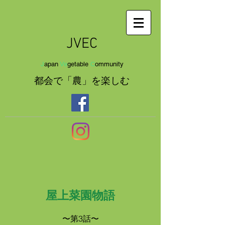
JVEC
J
apan
Ve
getab
le
C
om
munit
y
都会で「農」を
楽し
む
屋上菜園物語
〜第3話〜