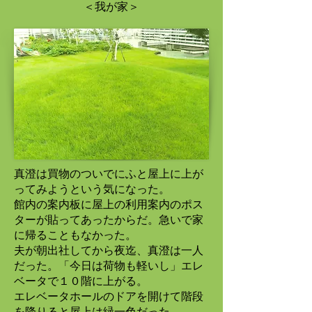
＜我が家＞
真澄は買物のついでにふと屋上に上が
ってみようという気になった。
館内の案内板に屋上の利用案内のポス
ターが貼ってあったからだ。急いで家
に帰ることもなかった。
夫が朝出社してから夜迄、真澄は一人
だった。「今日は荷物も軽いし」エレ
ベータで１０階に上がる。
エレベータホールのドアを開けて階段
を降りると屋上は緑一色だった。