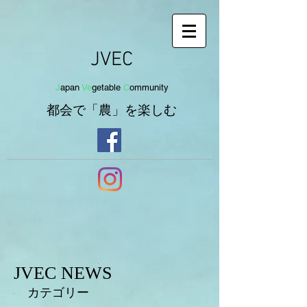
JVEC
J
apan
Ve
getab
le
C
om
munit
y
都会で「農」を
楽し
む
JVEC NEWS
カテゴリー