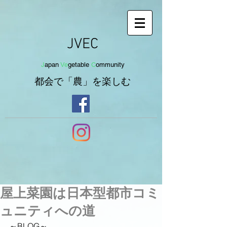
JVEC
J
apan
Ve
getab
le
C
om
munit
y
都会で「農」を
楽し
む
屋上菜園は日本型都市コミ
ュニティへの道
～BLOG～