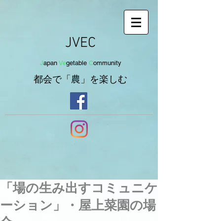
JVEC
J
apan
Ve
getab
le
C
om
munit
y
都会で「農」を
楽し
む
「場の生み出すコミュニケ
ーション」・屋上菜園の場