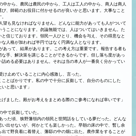
選び、師範のお役目に付かせるのが良いかと思います。大事なこと
す。
いうことになります。勿論無能では、人はついてはいきません。た
いと信じております。領民一人ひとり、機会を与え、その得意なと
かな人格が加われば半円ではなく円満な人となります。
切な手、解決策を講じることができるからです。但し落ち度があっ
い詰める必要はありません。それは当の本人が一番良く分かってい
に受け止めていることに内心感激し、言った。
くことばかりです。私の中で十分に反芻して、自分のものにした
たいと思います」
上げました。殿がお考えをまとめる際のご参考になれば幸いです」
分の中で反芻していた。
思い出せないが、何かとても楽しかった。早朝の床の中で、暫し余
ら出て野良着に着替え、藩邸の中の畑に出た。農作業をすることが