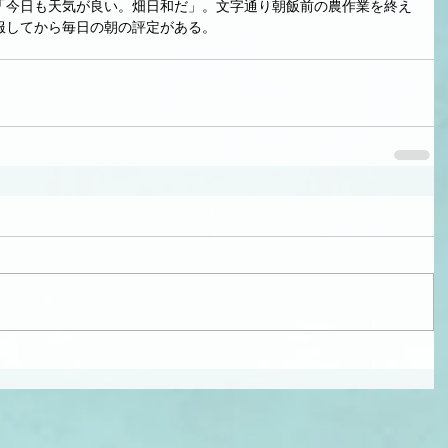
「今日も天気が良い。畑日和だ」。文字通り朝飯前の農作業を終え
服してから毎日の朝の評定がある。