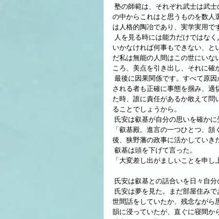
 塾の師範は、それぞれ武士は武士の中から、農民は農民の中から、工人は工人の中から、商人は商人
の中からこれはと思うものを数人
は人格的陶冶であり、実学実用で
 人を見る時には能力だけではなく人望も見なければなりません。どんなに能力があっても人がついて
いかなければ何事もできない、と
だ私は無能の人間はこの世にいな
ころ、美点を引き出し、それに確
 最後に因果関係です。すべて原因があって、結果があります。この考え方は重要です。報告する者も
される者も正確に事態を掴み、適
た時、誰に責任があるか敢えて問
ることでしょうから。
 氏安は叡基が自分の思いを確か
「叡基殿。進言の一つひとつ、頷
後、狭野藩の政事に活かしていき
 叡基は頭を下げて言った。
「大変差し出がましいことを申し
 氏安は叡基との話合いを日々自
 氏安は夢を見た。まだ部屋住みであった頃、狭野藩領内の領民と世間話をしている夢だった。どんな
世間話をしていたか、残念ながら
韻に浸っていたが、直ぐに寝間か