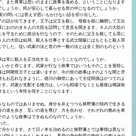
ず、また将軍は思いのままに政事を進める、ということになります
でしょうか。民が安心して暮らせる世の中になるのでしょうか」
氏安の問いには答えず思いもかけない話を切り出した。
子の話が出てきます。王子は父王を殺し、母親を獄に幽閉して王位
罪におののき６人の大臣を訪問して意見を聞きます。６人の大臣の
土を守るために政治を行なうので、そのために父王を殺しても罪に
６人の大臣は結局、殺人を仕事とする武士階級にはもともと殺人罪
じでした。従い武家の法と世の中一般の法とは全く別のものという
事は常に殺人を正当化する、ということなのでしょうか」
しいかと存じます。武家が行なう政事ではいつもそのことを覚悟し
様は阿闍世王子とは違いますが、今の世の政事はそのような闇と牙
時もお忘れなきように。徳川の御世にあって主従関係はかつてのよ
ます。武家が支配する権力は、いつも戦場でなくとも最後は権謀術
けるという本性を現すことになります」
うなものではありませぬ。身分を弁えつつも狭野藩の領内で生きる
分の道を歩き、互いの道を尊び、力を合わせ、それぞれの務めを果
そのような政事はできぬものなのでしょうか」
った。
ど分かります。さて日ノ本を治めるのと狭野藩とでは事情は異なり
れば叶うことかもしれません。幕府の身分制度の枠組みの形はその