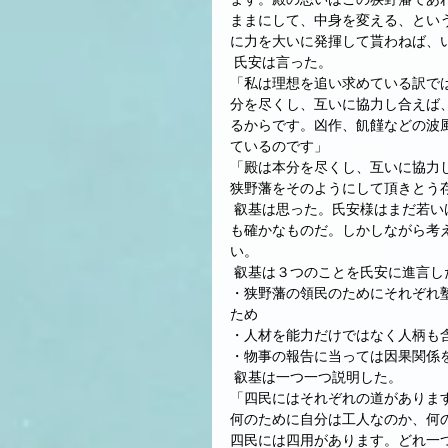
ままにして、中身を変える、とい
に力を大いに発揮して貰わねば、
 氏安は言った。
「私は理想を追い求めている訳で
分を尽くし、互いに協力し合えば
るからです。凶作、飢饉などの波
ているのです」
「殿は本分を尽くし、互いに協力
狭野藩をそのようにして頂きとう
 叡基は思った。氏安様はまだ若いけれど、心が円満で考え方も成熟しつつあると。理想を求める思い
も確かなものだ。しかしながら考
い。
 叡基は３つのことを氏安に進言し
・狭野藩の領民のためにそれぞれ
ため
・人材を能力だけではなく人柄も
・物事の報告に当っては因果関係
 叡基は一つ一つ説明した。
「四民にはそれぞれの道がありま
何のために自分は工人なのか、何
四民には四用があります。どれ一