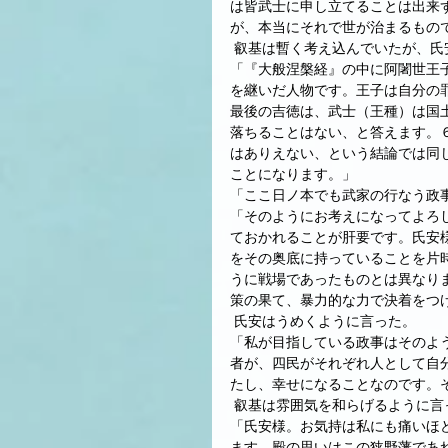
は皆武士に申し立てることは出来
が、本当にそれで世が治まるもの
 叡基は暫く考え込んでいたが、
「『大般涅槃経』の中に阿闍世王
を継いだ人物です。王子は自分の
最後の吉徳は、武士（王種）は国
落ちることはない、と答えます。
はありえない、という結論では同
ことになります。」
「ここ日ノ本でも武家の行なう政
「そのようにお考えになってよろ
ておかれることが肝要です。氏安
をその奥底に持っていることを片
うに戦場であったものとは異なり
策の果て、暴力的な力で決着をつ
 氏安はうめくように言った。
「私が目指している政事はそのよ
者が、四民がそれぞれ人として自
たし、幸せになることなのです。
 叡基は雰囲気を和らげるように言
「氏安様。お気持は私にも痛いほ
ます。殿の思いはこの狭野藩であ