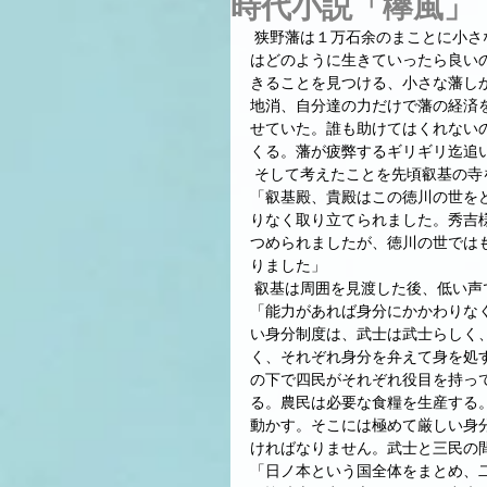
時代小説「欅風」
 狭野藩は１万石余のまことに小さな藩だ。領地も狭く、当然石高も少ない。氏安は考えた。小さな藩
はどのように生きていったら良い
きることを見つける、小さな藩し
地消、自分達の力だけで藩の経済
せていた。誰も助けてはくれない
くる。藩が疲弊するギリギリ迄追
 そして考えたことを先頃叡基の
「叡基殿、貴殿はこの徳川の世を
りなく取り立てられました。秀吉
つめられましたが、徳川の世では
りました」
 叡基は周囲を見渡した後、低い声
「能力があれば身分にかかわりな
い身分制度は、武士は武士らしく
く、それぞれ身分を弁えて身を処
の下で四民がそれぞれ役目を持っ
る。農民は必要な食糧を生産する
動かす。そこには極めて厳しい身
ければなりません。武士と三民の
「日ノ本という国全体をまとめ、