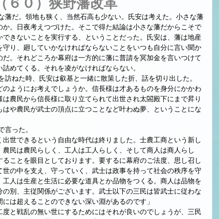
（６０）狭野藩改革
のか。日夜考えつづけた。そこで得た結論は小さな藩だからこそで
かできないことを実行する、ということだった。氏安は、藩は地産
を守り、廻していかなければならないことをいつも自分に言い聞か
のだ。それどころか幕府は一方的に藩に普請を冥加金を言いつけて
い詰めてくる。それを凌がなければならない。
寺を訪ねた時、氏安は叡基と一緒に散策した折、話を切り出した。
どのようにお考えでしょうか。信長様は才あるものを身分にかかわ
様は農民から信長様に取り立てられて出世され太閤殿下にまで昇り
もはや農民が武士の頂点に立つことなど叶わぬ夢、ということにな
で言った。
く出世できるという自由な時代は終りました。士農工商という新し
、農民は農民らしく、工人は工人らしく、そして商人は商人らし
することを眼目としております。要するに幕府のご法度、思し召し
て世の中を支え、守っていく、武士は政事を持って社会の秩序を守
。工人は生産と生活に必要な道具とか品物をつくる。商人は品物を
分の別、主従関係がございます。武士以下の三民は皆武士に従わな
間には超えることのできない深い淵があるのです」
二度と戦乱の無い世にするためにはそれが良いのでしょうが、三民