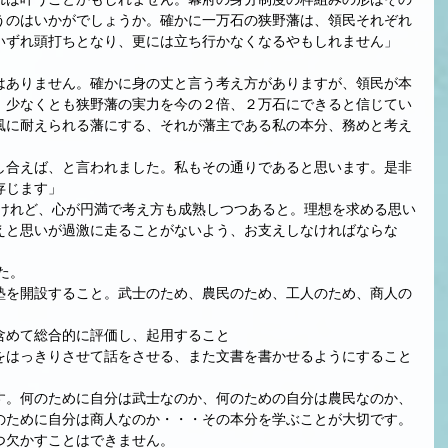
うのはいかがでしょうか。確かに一万石の狭野藩は、領民それぞれ
いずれ頭打ちとなり、更には立ち行かなくなるやもしれません」
はありません。確かに身の丈と言う考え方がありますが、領民が本
、少なくとも狭野藩の実力を今の２倍、２万石にできると信じてい
風に耐えられる藩にする、それが藩主である私の本分、務めと考え
し合えば、と言われました。私もその通りであると思います。是非
存じます」
えと思いが過激に走ることがないよう、お支えしなければならな
た。
塾を開設すること。武士のため、農民のため、工人のため、商人の
含めて総合的に評価し、起用すること
をはっきりさせて話をさせる、また文書を書かせるようにすること
す。何のために自分は武士なのか、何のための自分は農民なのか、
のために自分は商人なのか・・・その本分を学ぶことが大切です。
つ欠かすことはできません。