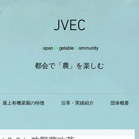
JVEC
J
apan
Ve
getab
le
C
om
munit
y
都会で「農」を
楽し
む
屋上有機菜園の特徴
沿革・実績紹介
団体概要