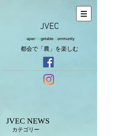
JVEC
J
apan
Ve
getab
le
C
om
munit
y
都会で「農」を
楽し
む
JVEC NEWS
カテゴリー